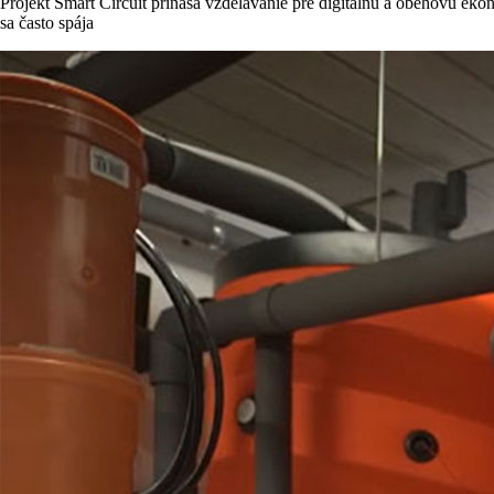
Projekt Smart Circuit prináša vzdelávanie pre digitálnu a obehovú ek
sa často spája