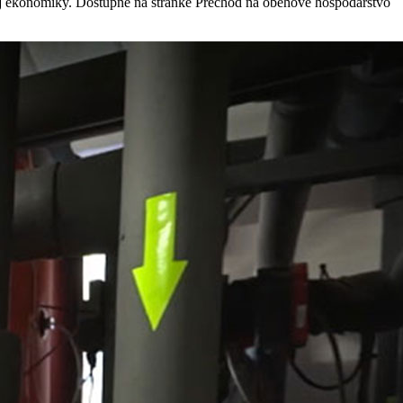
rnej ekonomiky. Dostupné na stránke Prechod na obehové hospodárstvo