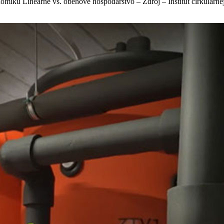
onomiku Lineárne vs. obehové hospodárstvo – Zdroj – Inštitút cirkulá