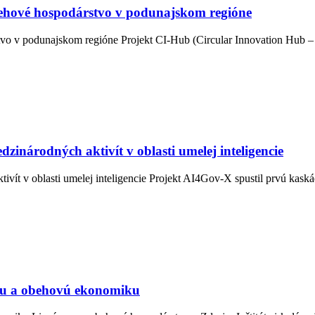
ehové hospodárstvo v podunajskom regióne
vo v podunajskom regióne Projekt CI-Hub (Circular Innovation Hub –
národných aktivít v oblasti umelej inteligencie
ít v oblasti umelej inteligencie Projekt AI4Gov-X spustil prvú kask
álnu a obehovú ekonomiku