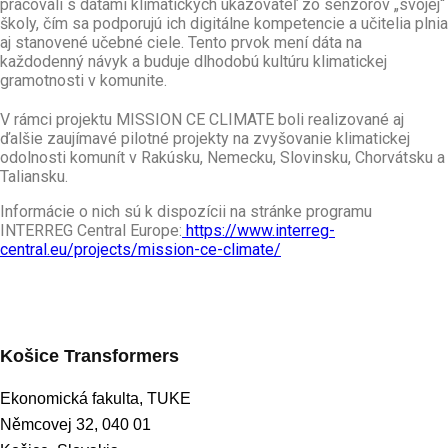
pracovali s dátami klimatických ukazovateľ zo senzorov „svojej“
školy, čím sa podporujú ich digitálne kompetencie a učitelia plnia
aj stanovené učebné ciele. Tento prvok mení dáta na
každodenný návyk a buduje dlhodobú kultúru klimatickej
gramotnosti v komunite.
V rámci projektu MISSION CE CLIMATE boli realizované aj
ďalšie zaujímavé pilotné projekty na zvyšovanie klimatickej
odolnosti komunít v Rakúsku, Nemecku, Slovinsku, Chorvátsku a
Taliansku.
Informácie o nich sú k dispozícii na stránke programu
INTERREG Central Europe:
https://www.interreg-
central.eu/projects/mission-ce-climate/
Košice Transformers
Ekonomická fakulta, TUKE
Němcovej 32, 040 01