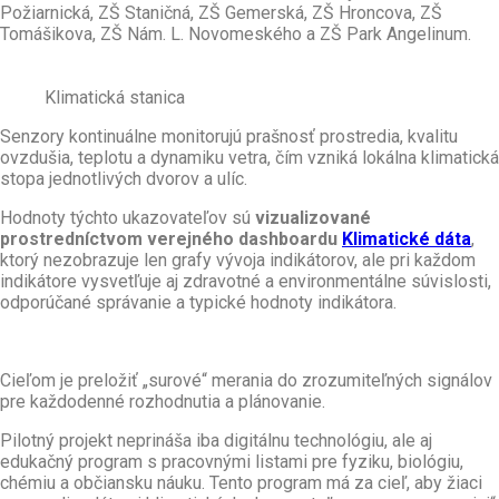
Požiarnická, ZŠ Staničná, ZŠ Gemerská, ZŠ Hroncova, ZŠ
Tomášikova, ZŠ Nám. L. Novomeského a ZŠ Park Angelinum.
Klimatická stanica
Senzory kontinuálne monitorujú prašnosť prostredia, kvalitu
ovzdušia, teplotu a dynamiku vetra, čím vzniká lokálna klimatická
stopa jednotlivých dvorov a ulíc.
Hodnoty týchto ukazovateľov sú
vizualizované
prostredníctvom verejného dashboardu
Klimatické dáta
,
ktorý nezobrazuje len grafy vývoja indikátorov, ale pri každom
indikátore vysvetľuje aj zdravotné a environmentálne súvislosti,
odporúčané správanie a typické hodnoty indikátora.
Cieľom je preložiť „surové“ merania do zrozumiteľných signálov
pre každodenné rozhodnutia a plánovanie.
Pilotný projekt neprináša iba digitálnu technológiu, ale aj
edukačný program s pracovnými listami pre fyziku, biológiu,
chémiu a občiansku náuku. Tento program má za cieľ, aby žiaci