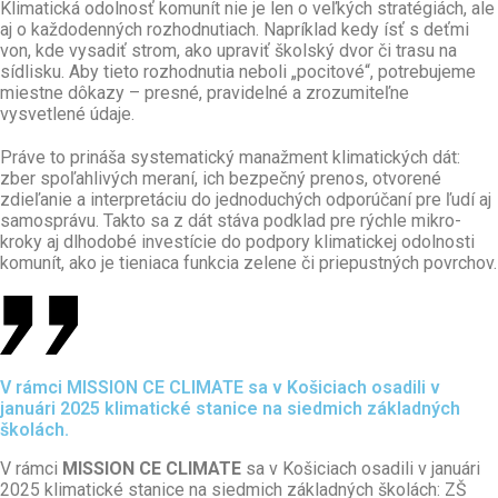
Klimatická odolnosť komunít nie je len o veľkých stratégiách, ale
aj o každodenných rozhodnutiach. Napríklad kedy ísť s deťmi
von, kde vysadiť strom, ako upraviť školský dvor či trasu na
sídlisku. Aby tieto rozhodnutia neboli „pocitové“, potrebujeme
miestne dôkazy – presné, pravidelné a zrozumiteľne
vysvetlené údaje.
Práve to prináša systematický manažment klimatických dát:
zber spoľahlivých meraní, ich bezpečný prenos, otvorené
zdieľanie a interpretáciu do jednoduchých odporúčaní pre ľudí aj
samosprávu. Takto sa z dát stáva podklad pre rýchle mikro-
kroky aj dlhodobé investície do podpory klimatickej odolnosti
komunít, ako je tieniaca funkcia zelene či priepustných povrchov.
V rámci MISSION CE CLIMATE sa v Košiciach osadili v
januári 2025 klimatické stanice na siedmich základných
školách.
V rámci
MISSION CE CLIMATE
sa v Košiciach osadili v januári
2025 klimatické stanice na siedmich základných školách: ZŠ