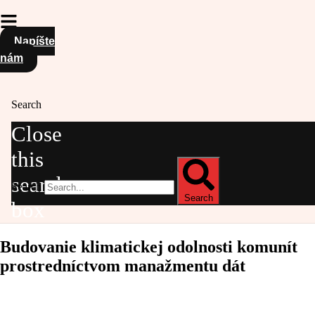
Napíšte
nám
Search
Close
this
search
Search
Search
box
Budovanie klimatickej odolnosti komunít
prostredníctvom manažmentu dát