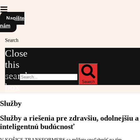
Napíšte
nám
Search
Close
this
search
Search
Search
box
Služby
Služby a riešenia pre zdravšiu, odolnejšiu a
inteligentnú budúcnosť
V KOŠICE TRANSFORMERS sa môžete spoľahnúť na tím