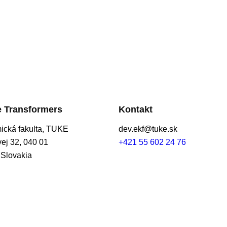
e Transformers
Kontakt
cká fakulta, TUKE
dev.ekf@tuke.sk
j 32, 040 01
+421 55 602 24 76
 Slovakia