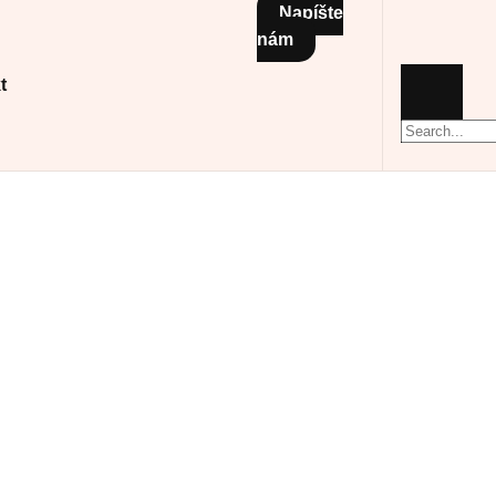
Napíšte
nám
t